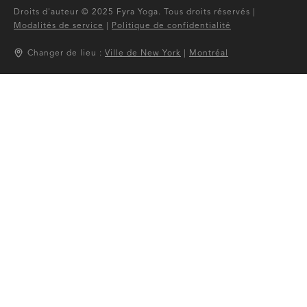
Droits d'auteur © 2025 Fyra Yoga. Tous droits réservés |
Modalités de service
|
Politique de confidentialité
Changer de lieu :
Ville de New York
|
Montréal