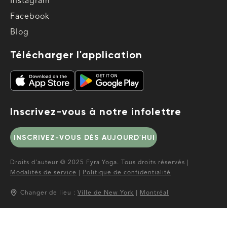
Instagram
Facebook
Blog
Télécharger l'application
Inscrivez-vous à notre infolettre
INSCRIVEZ-VOUS DÈS AUJOURD'HUI
Droits d'auteur © 2025 Fyra Yoga. Tous droits réservés |
Modalités de service
|
Politique de confidentialité
Changer de lieu :
Ville de New York
|
Montréal