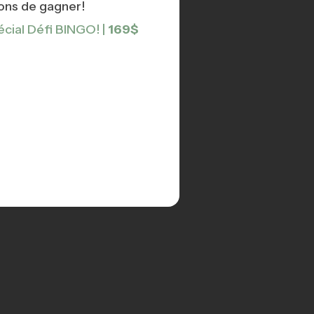
açons de gagner!
écial Défi BINGO! |
169$