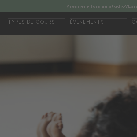
Première fois au studio?
Ess
TYPES DE COURS
ÉVÉNEMENTS
C
TYPES DE CLASSE
ÉVÉNEMENTS
C