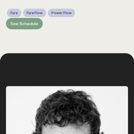
Fyra
Fyra Flow
Power Flow
See Schedule