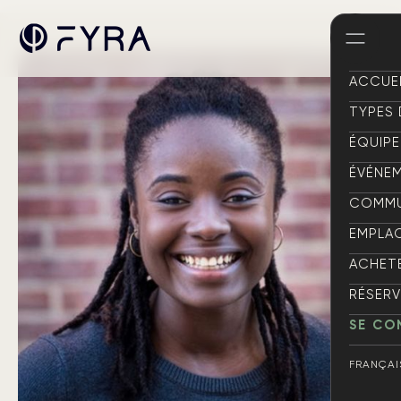
ACCUE
ACCUE
TYPES
TYPES
ÉQUIPE
ÉQUIPE
ÉVÉNE
ÉVÉNE
COMM
COMM
EMPLA
EMPLA
ACHET
ACHET
RÉSERV
RÉSERV
SE CO
SE CO
FRANÇAI
ENGLISH